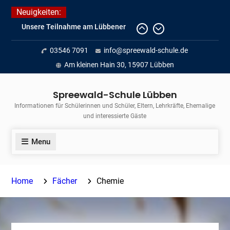
Skip
Unsere Teilnahme am Lübbener
Neuigkeiten:
Insellauf 2026
to
Fortführung des verkürzten
content
Unterrichts aufgrund der hohen
03546 7091
info@spreewald-schule.de
Temperaturen (22.06. bis
Am kleinen Hain 30, 15907 Lübben
voraussichtlich zum 26.06.2026)
Journalismus hautnah
Spreewald-Schule Lübben
Informationen für Schülerinnen und Schüler, Eltern, Lehrkräfte, Ehemalige
und interessierte Gäste
Menu
Home
Fächer
Chemie