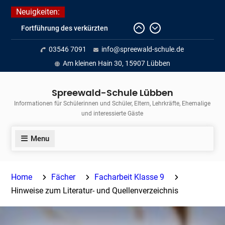
Skip
Neuigkeiten:
to
Fortführung des verkürzten
content
Unterrichts aufgrund der hohen
03546 7091
info@spreewald-schule.de
Temperaturen (22.06. bis
voraussichtlich zum 26.06.2026)
Am kleinen Hain 30, 15907 Lübben
Journalismus hautnah
Unsere Teilnahme am Lübbener
Spreewald-Schule Lübben
Insellauf 2026
Informationen für Schülerinnen und Schüler, Eltern, Lehrkräfte, Ehemalige
und interessierte Gäste
Menu
Home
Fächer
Facharbeit Klasse 9
Hinweise zum Literatur- und Quellenverzeichnis