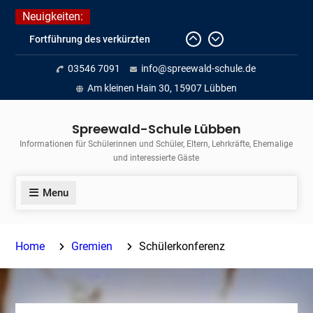
Skip
Neuigkeiten:
to
Fortführung des verkürzten
content
Unterrichts aufgrund der hohen
03546 7091
info@spreewald-schule.de
Temperaturen (22.06. bis
voraussichtlich zum 26.06.2026)
Am kleinen Hain 30, 15907 Lübben
Journalismus hautnah
Unsere Teilnahme am Lübbener
Spreewald-Schule Lübben
Insellauf 2026
Informationen für Schülerinnen und Schüler, Eltern, Lehrkräfte, Ehemalige
und interessierte Gäste
Menu
Home
Gremien
Schülerkonferenz