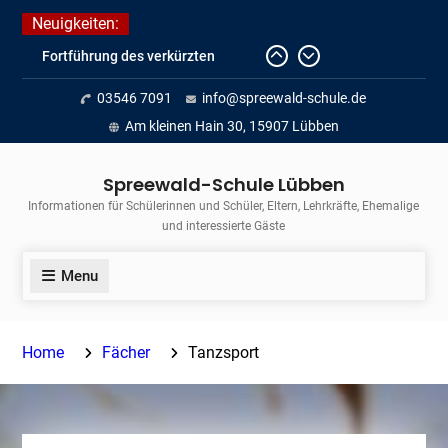
Skip
Neuigkeiten:
to
Fortführung des verkürzten
content
Unterrichts aufgrund der hohen
03546 7091
info@spreewald-schule.de
Temperaturen (22.06. bis
voraussichtlich zum 26.06.2026)
Am kleinen Hain 30, 15907 Lübben
Journalismus hautnah
Unsere Teilnahme am Lübbener
Spreewald-Schule Lübben
Insellauf 2026
Informationen für Schülerinnen und Schüler, Eltern, Lehrkräfte, Ehemalige
und interessierte Gäste
Menu
Home
Fächer
Tanzsport