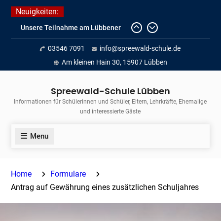
Skip
Neuigkeiten:
to
Unsere Teilnahme am Lübbener
content
Insellauf 2026
Fortführung des verkürzten
03546 7091
info@spreewald-schule.de
Unterrichts aufgrund der hohen
Am kleinen Hain 30, 15907 Lübben
Temperaturen (22.06. bis
voraussichtlich zum 26.06.2026)
Spreewald-Schule Lübben
Journalismus hautnah
Informationen für Schülerinnen und Schüler, Eltern, Lehrkräfte, Ehemalige
und interessierte Gäste
Menu
Home
Formulare
Antrag auf Gewährung eines zusätzlichen Schuljahres