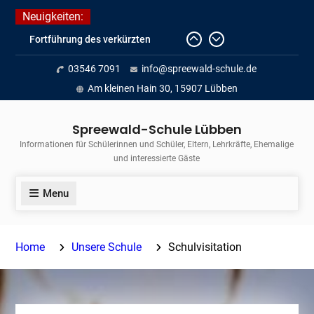
Skip
Neuigkeiten:
to
Fortführung des verkürzten
content
Unterrichts aufgrund der hohen
03546 7091
info@spreewald-schule.de
Temperaturen (22.06. bis
voraussichtlich zum 26.06.2026)
Am kleinen Hain 30, 15907 Lübben
Journalismus hautnah
Unsere Teilnahme am Lübbener
Spreewald-Schule Lübben
Insellauf 2026
Informationen für Schülerinnen und Schüler, Eltern, Lehrkräfte, Ehemalige
und interessierte Gäste
Menu
Home
Unsere Schule
Schulvisitation