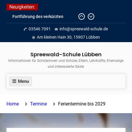
Skip
Neuigkeiten:
to
Fortführung des verkürzten
content
Unterrichts aufgrund der hohen
03546 7091
info@spreewald-schule.de
Temperaturen (22.06. bis
voraussichtlich zum 26.06.2026)
Am kleinen Hain 30, 15907 Lübben
Journalismus hautnah
Unsere Teilnahme am Lübbener
Spreewald-Schule Lübben
Insellauf 2026
Informationen für Schülerinnen und Schüler, Eltern, Lehrkräfte, Ehemalige
und interessierte Gäste
Menu
Home
Termine
Ferientermine bis 2029