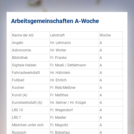
Arbeitsgemeinschaften A-Woche
Name der AG
Lehrkraft
Woche
Angeln
Hr. Lehmann
A
Astronomie
Hr. Winter
A
Bibliothek
Fr. Pranke
A
Digitale Helden
Fr. Moeß / Dettelmann
A
Fahrradwerkstatt
Hr. Hähnlein
A
Fußball
Hr. Ehrlich
A
Kochen
Fr. Rieß-Meißner
A
Kunst (A)
Fr. Matthes
A
Kunstwerkstatt (A)
Hr. Selmer / Hr. Krüger
A
LRS 10
Fr. Wegendorf
A
LRS 7
Fr. Maeter
A
Mädchen unter sich
Fr. Magoltz
A
Russisch
Fr. Bobertag
A