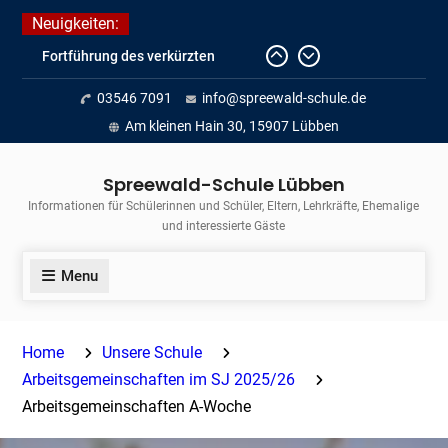
Skip
Neuigkeiten:
to
Fortführung des verkürzten
content
Unterrichts aufgrund der hohen
03546 7091
info@spreewald-schule.de
Temperaturen (22.06. bis
voraussichtlich zum 26.06.2026)
Am kleinen Hain 30, 15907 Lübben
Journalismus hautnah
Unsere Teilnahme am Lübbener
Spreewald-Schule Lübben
Insellauf 2026
Informationen für Schülerinnen und Schüler, Eltern, Lehrkräfte, Ehemalige
und interessierte Gäste
Menu
Home
Unsere Schule
Arbeitsgemeinschaften im SJ 2025/26
Arbeitsgemeinschaften A-Woche