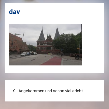
dav
Beitragsnavigation
Previous
Angekommen und schon viel erlebt.
post: