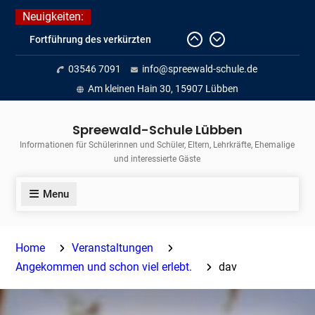
Skip
Neuigkeiten:
to
Fortführung des verkürzten
content
Unterrichts aufgrund der hohen
03546 7091
info@spreewald-schule.de
Temperaturen (22.06. bis
voraussichtlich zum 26.06.2026)
Am kleinen Hain 30, 15907 Lübben
Journalismus hautnah
Unsere Teilnahme am Lübbener
Spreewald-Schule Lübben
Insellauf 2026
Informationen für Schülerinnen und Schüler, Eltern, Lehrkräfte, Ehemalige
und interessierte Gäste
Menu
Home
Veranstaltungen
Angekommen und schon viel erlebt.
dav