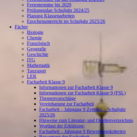
Ferientermine bis 2029
Prüfungsplan Schuljahr 2024/25
Planung Klassenarbeiten
Epochenunterricht im Schuljahr 2025/26
Fächer
Biologie
Chemie
Französisch
Geografie
Geschichte
ITG
Mathematik
Tanzsport
LER
Facharbeit Klasse 9
Informationen zur Facharbeit Klasse 9
Informationen zur Facharbeit Klasse 9 (FSL)
Themenvorschläge
Vereinbarung zur Facharbeit
Facharbeit – Jahrgang 9 Zeitplan – Schuljahr
2025/26
Hinweise zum Literatur- und Quellenverzeichnis
Wortlaut der Erklärung:
Facharbeit – Jahrgang 9 Bewertungskriterien
Bewertung der Facharbeit