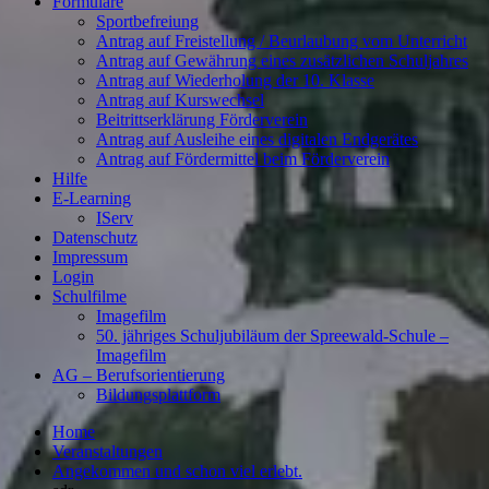
Formulare
Sportbefreiung
Antrag auf Freistellung / Beurlaubung vom Unterricht
Antrag auf Gewährung eines zusätzlichen Schuljahres
Antrag auf Wiederholung der 10. Klasse
Antrag auf Kurswechsel
Beitrittserklärung Förderverein
Antrag auf Ausleihe eines digitalen Endgerätes
Antrag auf Fördermittel beim Förderverein
Hilfe
E-Learning
IServ
Datenschutz
Impressum
Login
Schulfilme
Imagefilm
50. jähriges Schuljubiläum der Spreewald-Schule –
Imagefilm
AG – Berufsorientierung
Bildungsplattform
Home
Veranstaltungen
Angekommen und schon viel erlebt.