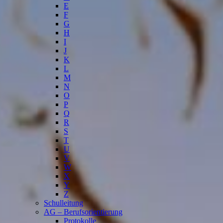
E
F
G
H
I
J
K
L
M
N
O
P
Q
R
S
T
U
V
W
X
Y
Z
Schulleitung
AG – Berufsorientierung
Protokolle