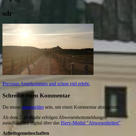
sdr
sdr
Beitragsnavigation
Previous
Previous
Angekommen und schon viel erlebt.
post:
Schreibe einen Kommentar
Du musst
angemeldet
sein, um einen Kommentar abzugeben.
Ab dem 2. Halbjahr erfolgen Abwesenheitsmeldungen
ausschließlich digital über das
IServ-Modul "Abwesenheiten"
Arbeitsgemeinschaften