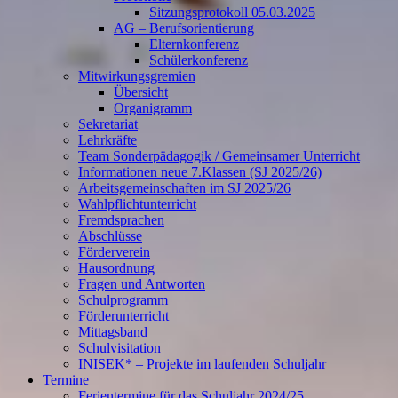
Sitzungsprotokoll 05.03.2025
AG – Berufsorientierung
Elternkonferenz
Schülerkonferenz
Mitwirkungsgremien
Übersicht
Organigramm
Sekretariat
Lehrkräfte
Team Sonderpädagogik / Gemeinsamer Unterricht
Informationen neue 7.Klassen (SJ 2025/26)
Arbeitsgemeinschaften im SJ 2025/26
Wahlpflichtunterricht
Fremdsprachen
Abschlüsse
Förderverein
Hausordnung
Fragen und Antworten
Schulprogramm
Förderunterricht
Mittagsband
Schulvisitation
INISEK* – Projekte im laufenden Schuljahr
Termine
Ferientermine für das Schuljahr 2024/25