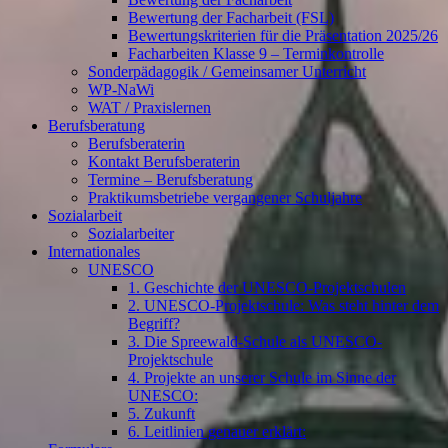
Bewertung der Facharbeit (FSL)
Bewertungskriterien für die Präsentation 2025/26
Facharbeiten Klasse 9 – Terminkontrolle
Sonderpädagogik / Gemeinsamer Unterricht
WP-NaWi
WAT / Praxislernen
Berufsberatung
Berufsberaterin
Kontakt Berufsberaterin
Termine – Berufsberatung
Praktikumsbetriebe vergangener Schuljahre
Sozialarbeit
Sozialarbeiter
Internationales
UNESCO
1. Geschichte der UNESCO-Projektschulen
2. UNESCO-Projektschule: Was steht hinter dem
Begriff?
3. Die Spreewald-Schule als UNESCO-
Projektschule
4. Projekte an unserer Schule im Sinne der
UNESCO:
5. Zukunft
6. Leitlinien genauer erklärt: