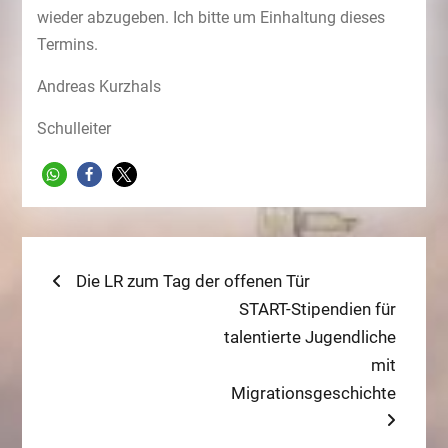
wieder abzugeben. Ich bitte um Einhaltung dieses
Termins.
Andreas Kurzhals
Schulleiter
Beitragsnavigation
Previous
Die LR zum Tag der offenen Tür
post:
Next
START-Stipendien für
post:
talentierte Jugendliche
mit
Migrationsgeschichte