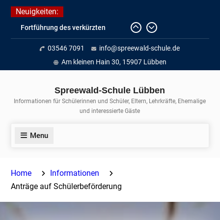
Skip
Neuigkeiten:
to
Fortführung des verkürzten
content
Unterrichts aufgrund der hohen
03546 7091
info@spreewald-schule.de
Temperaturen (22.06. bis
voraussichtlich zum 26.06.2026)
Am kleinen Hain 30, 15907 Lübben
Journalismus hautnah
Unsere Teilnahme am Lübbener
Spreewald-Schule Lübben
Insellauf 2026
Informationen für Schülerinnen und Schüler, Eltern, Lehrkräfte, Ehemalige
und interessierte Gäste
Menu
Home
Informationen
Anträge auf Schülerbeförderung