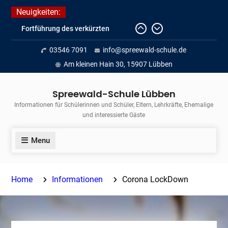
Skip
Neuigkeiten:
to
Fortführung des verkürzten
content
Unterrichts aufgrund der hohen
03546 7091
info@spreewald-schule.de
Temperaturen (22.06. bis
voraussichtlich zum 26.06.2026)
Am kleinen Hain 30, 15907 Lübben
Journalismus hautnah
Unsere Teilnahme am Lübbener
Spreewald-Schule Lübben
Insellauf 2026
Informationen für Schülerinnen und Schüler, Eltern, Lehrkräfte, Ehemalige
und interessierte Gäste
Menu
Home
Informationen
Corona LockDown