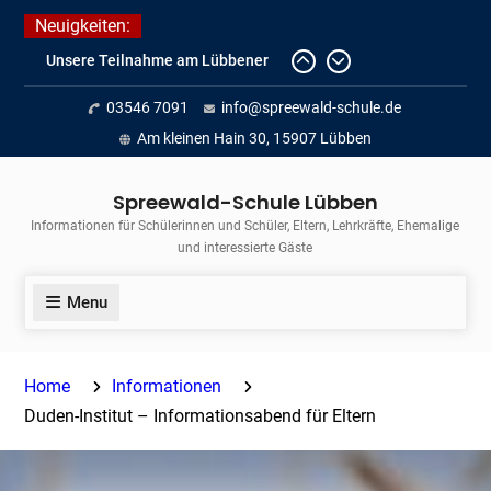
Skip
Neuigkeiten:
to
Fortführung des verkürzten
content
Unterrichts aufgrund der hohen
03546 7091
info@spreewald-schule.de
Temperaturen (22.06. bis
voraussichtlich zum 26.06.2026)
Am kleinen Hain 30, 15907 Lübben
Journalismus hautnah
Unsere Teilnahme am Lübbener
Spreewald-Schule Lübben
Insellauf 2026
Informationen für Schülerinnen und Schüler, Eltern, Lehrkräfte, Ehemalige
und interessierte Gäste
Menu
Home
Informationen
Duden-Institut – Informationsabend für Eltern