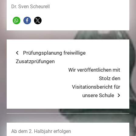
Dr. Sven Scheurell
Beitragsnavigation
Previous
Prüfungsplanung freiwillige
post:
Zusatzprüfungen
Next
Wir veröffentlichen mit
post:
Stolz den
Visitationsbericht für
unsere Schule
Ab dem 2. Halbjahr erfolgen