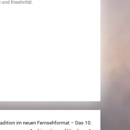
 und Kreativität.
xt
radition im neuen Fernsehformat – Das 10.