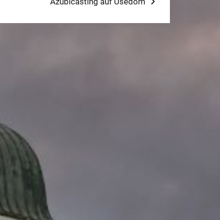
st:
Azubicasting auf Usedom