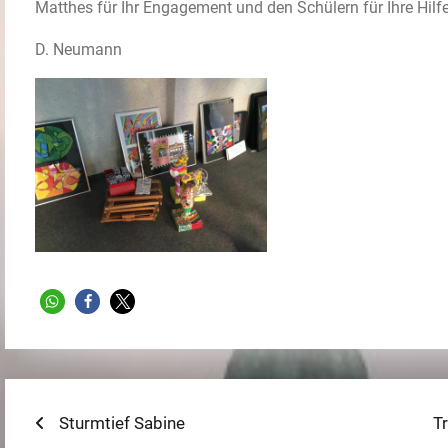
Matthes für Ihr Engagement und den Schülern für Ihre Hilfe
D. Neumann
Beitragsnavigation
Previous
Ne
Sturmtief Sabine
T