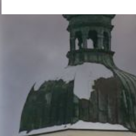
post:
po