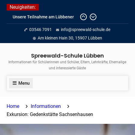
Skip
Neuigkeiten:
to
Unsere Teilnahme am Lübbener
content
Insellauf 2026
03546 7091
info@spreewald-schule.de
Fortführung des verkürzten
Unterrichts aufgrund der hohen
Am kleinen Hain 30, 15907 Lübben
Temperaturen (22.06. bis
voraussichtlich zum 26.06.2026)
Spreewald-Schule Lübben
Journalismus hautnah
Informationen für Schülerinnen und Schüler, Eltern, Lehrkräfte, Ehemalige
und interessierte Gäste
Menu
Home
Informationen
Exkursion: Gedenkstätte Sachsenhausen