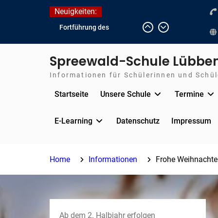
Skip
Neuigkeiten:
to
Fortführung des
content
verkürzten Unterrichts
aufgrund der hohen
Spreewald-Schule Lübbe
Temperaturen (22.06. bis
voraussichtlich zum
Informationen für Schülerinnen und Schüle
26.06.2026)
Startseite
Unsere Schule
Termine
Journalismus hautnah
Unsere Teilnahme am
Lübbener Insellauf 2026
E-Learning
Datenschutz
Impressum
Home
Informationen
Frohe Weihnachte
Ab dem 2. Halbjahr erfolgen