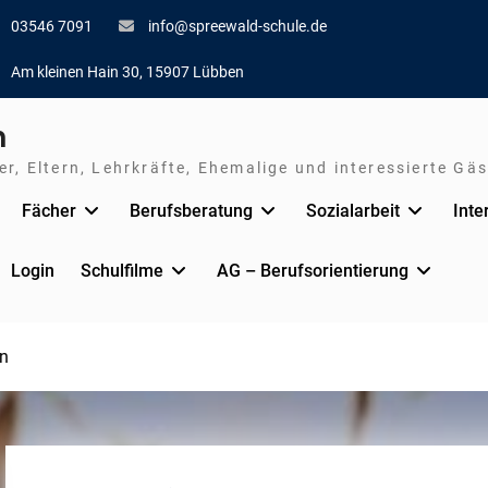
03546 7091
info@spreewald-schule.de
Am kleinen Hain 30, 15907 Lübben
n
r, Eltern, Lehrkräfte, Ehemalige und interessierte Gäs
Fächer
Berufsberatung
Sozialarbeit
Inte
Login
Schulfilme
AG – Berufsorientierung
n