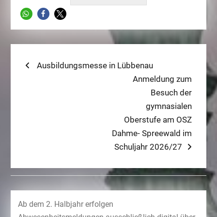
Beitragsnavigation
Previous
Ausbildungsmesse in Lübbenau
post:
Next
Anmeldung zum
post:
Besuch der
gymnasialen
Oberstufe am OSZ
Dahme- Spreewald im
Schuljahr 2026/27
Ab dem 2. Halbjahr erfolgen