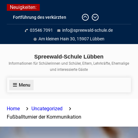
Skip
Neuigkeiten:
to
Fortführung des verkürzten
content
Unterrichts aufgrund der hohen
03546 7091
info@spreewald-schule.de
Temperaturen (22.06. bis
voraussichtlich zum 26.06.2026)
Am kleinen Hain 30, 15907 Lübben
Journalismus hautnah
Unsere Teilnahme am Lübbener
Spreewald-Schule Lübben
Insellauf 2026
Informationen für Schülerinnen und Schüler, Eltern, Lehrkräfte, Ehemalige
und interessierte Gäste
Menu
Home
Uncategorized
Fußballturnier der Kommunikation