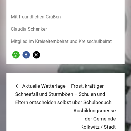
Mit freundlichen Grüßen
Claudia Schenker
Mitglied im Kreiselternbeirat und Kreisschulbeirat
Beitragsnavigation
Previous
Aktuelle Wetterlage – Frost, kräftiger
post:
Schneefall und Sturmböen – Schulen und
Eltern entscheiden selbst über Schulbesuch
Next
Ausbildungsmesse
post:
der Gemeinde
Kolkwitz / Stadt