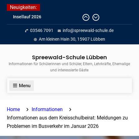
Skip
Neuigkeiten:
to
Fortführung des verkürzten
content
Unterrichts aufgrund der hohen
03546 7091
info@spreewald-schule.de
Temperaturen (22.06. bis
voraussichtlich zum 26.06.2026)
Am kleinen Hain 30, 15907 Lübben
Journalismus hautnah
Unsere Teilnahme am Lübbener
Spreewald-Schule Lübben
Insellauf 2026
Informationen für Schülerinnen und Schüler, Eltern, Lehrkräfte, Ehemalige
und interessierte Gäste
Menu
Home
Informationen
Informationen aus dem Kreisschulbeirat: Meldungen zu
Problemen im Busverkehr im Januar 2026