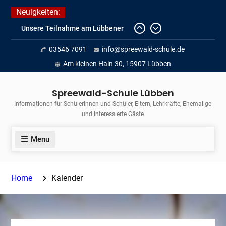
Skip
Neuigkeiten:
Unsere Teilnahme am Lübbener
to
Insellauf 2026
content
Fortführung des verkürzten
03546 7091
info@spreewald-schule.de
Unterrichts aufgrund der hohen
Temperaturen (22.06. bis
Am kleinen Hain 30, 15907 Lübben
voraussichtlich zum 26.06.2026)
Journalismus hautnah
Spreewald-Schule Lübben
Informationen für Schülerinnen und Schüler, Eltern, Lehrkräfte, Ehemalige
und interessierte Gäste
Menu
Home
Kalender