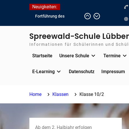
Skip
Neuigkeiten:
to
Fortführung des
content
verkürzten Unterrichts
aufgrund der hohen
Spreewald-Schule Lübbe
Temperaturen (22.06. bis
voraussichtlich zum
Informationen für Schülerinnen und Schüle
26.06.2026)
Startseite
Unsere Schule
Termine
Journalismus hautnah
Unsere Teilnahme am
Lübbener Insellauf 2026
E-Learning
Datenschutz
Impressum
Home
Klassen
Klasse 10/2
Ab dem 2. Halbjahr erfolgen