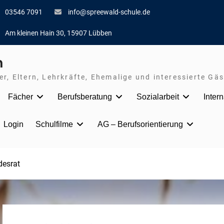
03546 7091
info@spreewald-schule.de
Am kleinen Hain 30, 15907 Lübben
n
r, Eltern, Lehrkräfte, Ehemalige und interessierte Gäs
Fächer
Berufsberatung
Sozialarbeit
Inter
Login
Schulfilme
AG – Berufsorientierung
desrat