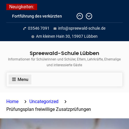
Skip
Neuigkeiten:
to
Fortführung des verkürzten
content
Unterrichts aufgrund der hohen
03546 7091
info@spreewald-schule.de
Temperaturen (22.06. bis
voraussichtlich zum 26.06.2026)
Am kleinen Hain 30, 15907 Lübben
Journalismus hautnah
Unsere Teilnahme am Lübbener
Spreewald-Schule Lübben
Insellauf 2026
Informationen für Schülerinnen und Schüler, Eltern, Lehrkräfte, Ehemalige
und interessierte Gäste
Menu
Home
Uncategorized
Prüfungsplan freiwillige Zusatzprüfungen