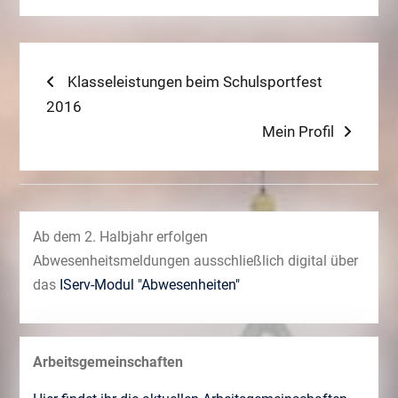
Beitragsnavigation
Previous
Klasseleistungen beim Schulsportfest
post:
2016
Next
Mein Profil
post:
Ab dem 2. Halbjahr erfolgen
Abwesenheitsmeldungen ausschließlich digital über
das
IServ-Modul "Abwesenheiten"
Arbeitsgemeinschaften