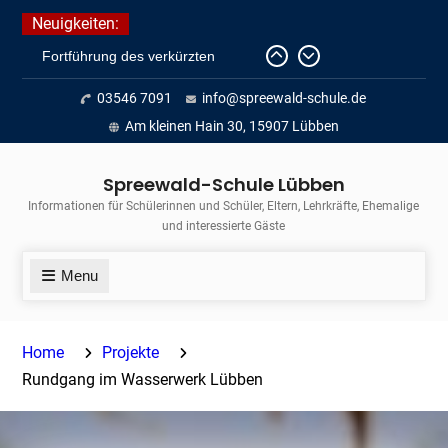
Fortführung des verkürzten
Skip
Neuigkeiten:
Unterrichts aufgrund der hohen
to
Temperaturen (22.06. bis
content
voraussichtlich zum 26.06.2026)
03546 7091
info@spreewald-schule.de
Journalismus hautnah
Unsere Teilnahme am Lübbener
Am kleinen Hain 30, 15907 Lübben
Insellauf 2026
Spreewald-Schule Lübben
Informationen für Schülerinnen und Schüler, Eltern, Lehrkräfte, Ehemalige
und interessierte Gäste
Menu
Home
Projekte
Rundgang im Wasserwerk Lübben