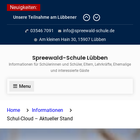
Skip
Neuigkeiten:
to
Fortführung des verkürzten
content
Unterrichts aufgrund der hohen
03546 7091
info@spreewald-schule.de
Temperaturen (22.06. bis
voraussichtlich zum 26.06.2026)
Am kleinen Hain 30, 15907 Lübben
Journalismus hautnah
Unsere Teilnahme am Lübbener
Spreewald-Schule Lübben
Insellauf 2026
Informationen für Schülerinnen und Schüler, Eltern, Lehrkräfte, Ehemalige
und interessierte Gäste
Menu
Home
Informationen
Schul-Cloud – Aktueller Stand