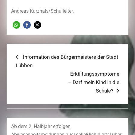
Andreas Kurzhals/Schulleiter.
Beitragsnavigation
Previous
Information des Bürgermeisters der Stadt
post:
Lübben
Next
Erkältungssymptome
post:
– Darf mein Kind in die
Schule?
Ab dem 2. Halbjahr erfolgen
Abwesenheitsmeldungen ausschließlich digital über