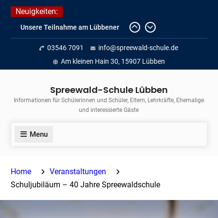
Skip
Neuigkeiten:
to
Unsere Teilnahme am Lübbener
content
Insellauf 2026
03546 7091
info@spreewald-schule.de
Fortführung des verkürzten
Unterrichts aufgrund der hohen
Am kleinen Hain 30, 15907 Lübben
Temperaturen (22.06. bis
voraussichtlich zum 26.06.2026)
Spreewald-Schule Lübben
Journalismus hautnah
Informationen für Schülerinnen und Schüler, Eltern, Lehrkräfte, Ehemalige
und interessierte Gäste
Menu
Home
Veranstaltungen
Schuljubiläum – 40 Jahre Spreewaldschule