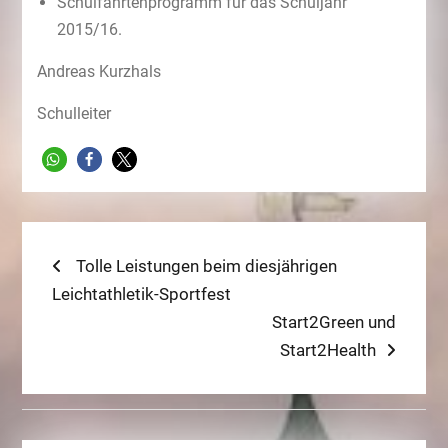
Schulfahrtenprogramm für das Schuljahr
2015/16.
Andreas Kurzhals
Schulleiter
Beitragsnavigation
Previous
Tolle Leistungen beim diesjährigen
post:
Leichtathletik-Sportfest
Next
Start2Green und
post:
Start2Health