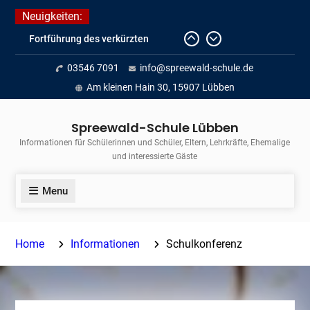
Skip
Neuigkeiten:
to
Fortführung des verkürzten
content
Unterrichts aufgrund der hohen
03546 7091
info@spreewald-schule.de
Temperaturen (22.06. bis
voraussichtlich zum 26.06.2026)
Am kleinen Hain 30, 15907 Lübben
Journalismus hautnah
Unsere Teilnahme am Lübbener
Spreewald-Schule Lübben
Insellauf 2026
Informationen für Schülerinnen und Schüler, Eltern, Lehrkräfte, Ehemalige
und interessierte Gäste
Menu
Home
Informationen
Schulkonferenz