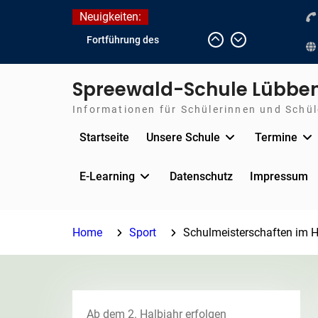
Skip
Neuigkeiten:
to
Fortführung des
content
verkürzten Unterrichts
aufgrund der hohen
Spreewald-Schule Lübbe
Temperaturen (22.06. bis
voraussichtlich zum
Informationen für Schülerinnen und Schüle
26.06.2026)
Startseite
Unsere Schule
Termine
Journalismus hautnah
Unsere Teilnahme am
Lübbener Insellauf 2026
E-Learning
Datenschutz
Impressum
Home
Sport
Schulmeisterschaften im 
Ab dem 2. Halbjahr erfolgen