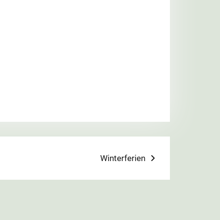
Next
Winterferien
post: