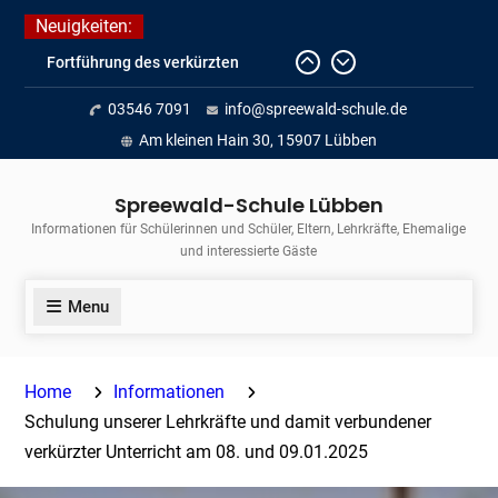
Skip
Neuigkeiten:
to
Fortführung des verkürzten
content
Unterrichts aufgrund der hohen
03546 7091
info@spreewald-schule.de
Temperaturen (22.06. bis
voraussichtlich zum 26.06.2026)
Am kleinen Hain 30, 15907 Lübben
Journalismus hautnah
Unsere Teilnahme am Lübbener
Spreewald-Schule Lübben
Insellauf 2026
Informationen für Schülerinnen und Schüler, Eltern, Lehrkräfte, Ehemalige
und interessierte Gäste
Menu
Home
Informationen
Schulung unserer Lehrkräfte und damit verbundener
verkürzter Unterricht am 08. und 09.01.2025