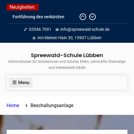
Skip
Neuigkeiten:
to
Fortführung des verkürzten
content
Unterrichts aufgrund der hohen
03546 7091
info@spreewald-schule.de
Temperaturen (22.06. bis
voraussichtlich zum 26.06.2026)
Am kleinen Hain 30, 15907 Lübben
Journalismus hautnah
Unsere Teilnahme am Lübbener
Spreewald-Schule Lübben
Insellauf 2026
Informationen für Schülerinnen und Schüler, Eltern, Lehrkräfte, Ehemalige
und interessierte Gäste
Menu
Home
Beschallungsanlage