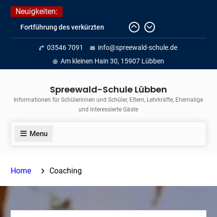
Skip
Neuigkeiten:
to
Fortführung des verkürzten
content
Unterrichts aufgrund der hohen
03546 7091
info@spreewald-schule.de
Temperaturen (22.06. bis
voraussichtlich zum 26.06.2026)
Am kleinen Hain 30, 15907 Lübben
Journalismus hautnah
Unsere Teilnahme am Lübbener
Spreewald-Schule Lübben
Insellauf 2026
Informationen für Schülerinnen und Schüler, Eltern, Lehrkräfte, Ehemalige
und interessierte Gäste
Menu
Home
Coaching