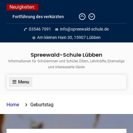
Skip
Neuigkeiten:
to
Fortführung des verkürzten
content
Unterrichts aufgrund der hohen
03546 7091
info@spreewald-schule.de
Temperaturen (22.06. bis
voraussichtlich zum 26.06.2026)
Am kleinen Hain 30, 15907 Lübben
Journalismus hautnah
Unsere Teilnahme am Lübbener
Spreewald-Schule Lübben
Insellauf 2026
Informationen für Schülerinnen und Schüler, Eltern, Lehrkräfte, Ehemalige
und interessierte Gäste
Menu
Home
Geburtstag