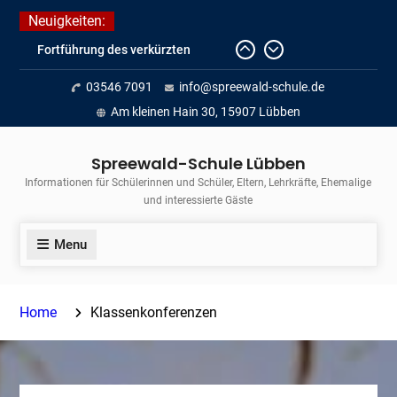
Skip
Neuigkeiten:
to
Fortführung des verkürzten
content
Unterrichts aufgrund der hohen
03546 7091
info@spreewald-schule.de
Temperaturen (22.06. bis
voraussichtlich zum 26.06.2026)
Am kleinen Hain 30, 15907 Lübben
Journalismus hautnah
Unsere Teilnahme am Lübbener
Spreewald-Schule Lübben
Insellauf 2026
Informationen für Schülerinnen und Schüler, Eltern, Lehrkräfte, Ehemalige
und interessierte Gäste
Menu
Home
Klassenkonferenzen