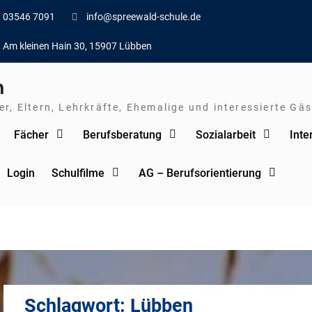
03546 7091
info@spreewald-schule.de
Am kleinen Hain 30, 15907 Lübben
n
r, Eltern, Lehrkräfte, Ehemalige und interessierte Gäs
Fächer
Berufsberatung
Sozialarbeit
Inte
Login
Schulfilme
AG – Berufsorientierung
Schlagwort:
Lübben