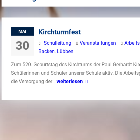
Kirchturmfest
MAI
30
Schulleitung
Veranstaltungen
Arbeit
Backen
,
Lübben
Zum 520. Geburtstag des Kirchturms der Paul-Gerhardt-Ki
Schülerinnen und Schüler unserer Schule aktiv. Die Arbei
die Versorgung der
weiterlesen