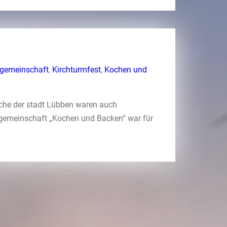
sgemeinschaft
,
Kirchturmfest
,
Kochen und
rche der stadt Lübben waren auch
tsgemeinschaft „Kochen und Backen“ war für