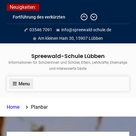
Skip
Neuigkeiten:
to
Fortführung des verkürzten
content
Unterrichts aufgrund der hohen
03546 7091
info@spreewald-schule.de
Temperaturen (22.06. bis
voraussichtlich zum 26.06.2026)
Am kleinen Hain 30, 15907 Lübben
Journalismus hautnah
Unsere Teilnahme am Lübbener
Spreewald-Schule Lübben
Insellauf 2026
Informationen für Schülerinnen und Schüler, Eltern, Lehrkräfte, Ehemalige
und interessierte Gäste
Menu
Home
Planbar