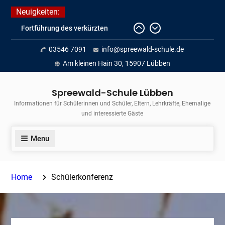
Skip
Neuigkeiten:
to
Fortführung des verkürzten
content
Unterrichts aufgrund der hohen
03546 7091
info@spreewald-schule.de
Temperaturen (22.06. bis
voraussichtlich zum 26.06.2026)
Am kleinen Hain 30, 15907 Lübben
Journalismus hautnah
Unsere Teilnahme am Lübbener
Spreewald-Schule Lübben
Insellauf 2026
Informationen für Schülerinnen und Schüler, Eltern, Lehrkräfte, Ehemalige
und interessierte Gäste
Menu
Home
Schülerkonferenz