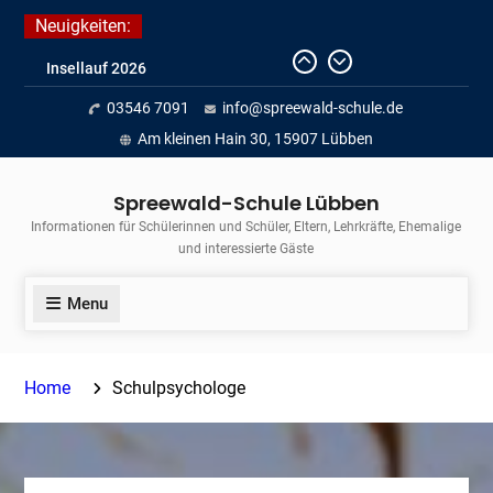
Skip
Neuigkeiten:
to
Fortführung des verkürzten
content
Unterrichts aufgrund der hohen
03546 7091
info@spreewald-schule.de
Temperaturen (22.06. bis
voraussichtlich zum 26.06.2026)
Am kleinen Hain 30, 15907 Lübben
Journalismus hautnah
Unsere Teilnahme am Lübbener
Spreewald-Schule Lübben
Insellauf 2026
Informationen für Schülerinnen und Schüler, Eltern, Lehrkräfte, Ehemalige
und interessierte Gäste
Menu
Home
Schulpsychologe