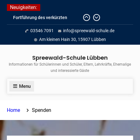
Skip
Neuigkeiten:
to
Fortführung des verkürzten
content
Unterrichts aufgrund der hohen
03546 7091
info@spreewald-schule.de
Temperaturen (22.06. bis
voraussichtlich zum 26.06.2026)
Am kleinen Hain 30, 15907 Lübben
Journalismus hautnah
Unsere Teilnahme am Lübbener
Spreewald-Schule Lübben
Insellauf 2026
Informationen für Schülerinnen und Schüler, Eltern, Lehrkräfte, Ehemalige
und interessierte Gäste
Menu
Home
Spenden