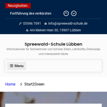
Skip
Neuigkeiten:
to
Fortführung des verkürzten
content
Unterrichts aufgrund der hohen
03546 7091
info@spreewald-schule.de
Temperaturen (22.06. bis
voraussichtlich zum 26.06.2026)
Am kleinen Hain 30, 15907 Lübben
Journalismus hautnah
Unsere Teilnahme am Lübbener
Spreewald-Schule Lübben
Insellauf 2026
Informationen für Schülerinnen und Schüler, Eltern, Lehrkräfte, Ehemalige
und interessierte Gäste
Menu
Home
Start2Green