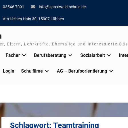
03546 7091
info@spreewald-schule.de
Am kleinen Hain 30, 15907 Lübben
n
r, Eltern, Lehrkräfte, Ehemalige und interessierte Gäs
Fächer
Berufsberatung
Sozialarbeit
Inte
Login
Schulfilme
AG – Berufsorientierung
Schlagwort:
Teamtraining