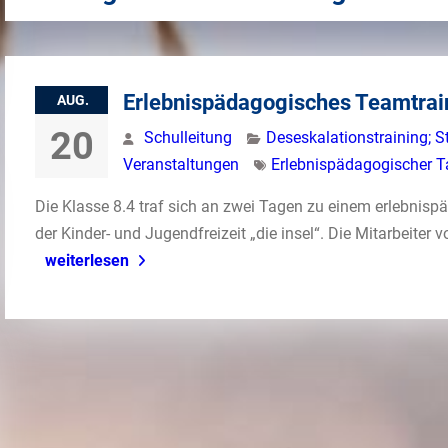
Erlebnispädagogisches Teamtrai
AUG.
20
Schulleitung
Deseskalationstraining; St
Veranstaltungen
Erlebnispädagogischer T
Die Klasse 8.4 traf sich an zwei Tagen zu einem erlebni
der Kinder- und Jugendfreizeit „die insel“. Die Mitarbeiter 
weiterlesen