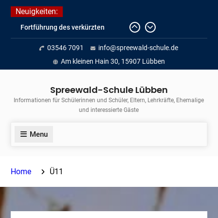
Skip
Neuigkeiten:
to
Fortführung des verkürzten
content
Unterrichts aufgrund der hohen
03546 7091
info@spreewald-schule.de
Temperaturen (22.06. bis
voraussichtlich zum 26.06.2026)
Am kleinen Hain 30, 15907 Lübben
Journalismus hautnah
Unsere Teilnahme am Lübbener
Spreewald-Schule Lübben
Insellauf 2026
Informationen für Schülerinnen und Schüler, Eltern, Lehrkräfte, Ehemalige
und interessierte Gäste
Menu
Home
Ü11