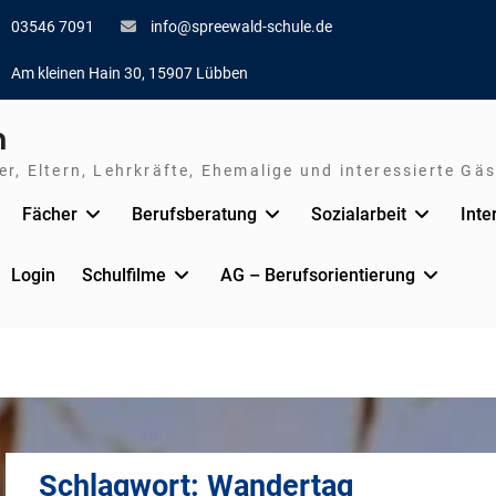
03546 7091
info@spreewald-schule.de
Am kleinen Hain 30, 15907 Lübben
n
r, Eltern, Lehrkräfte, Ehemalige und interessierte Gäs
Fächer
Berufsberatung
Sozialarbeit
Inte
Login
Schulfilme
AG – Berufsorientierung
Schlagwort:
Wandertag