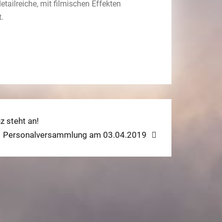
tailreiche, mit filmischen Effekten
.
 steht an!
Next
Personalversammlung am 03.04.2019
post: