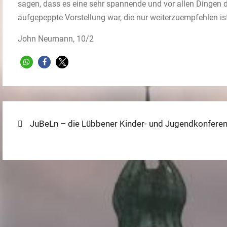
sagen, dass es eine sehr spannende und vor allen Dingen de
aufgepeppte Vorstellung war, die nur weiterzuempfehlen ist
John Neumann, 10/2
Beitragsnavigation
Previous
JuBeLn – die Lübbener Kinder- und Jugendkonferenz
post: