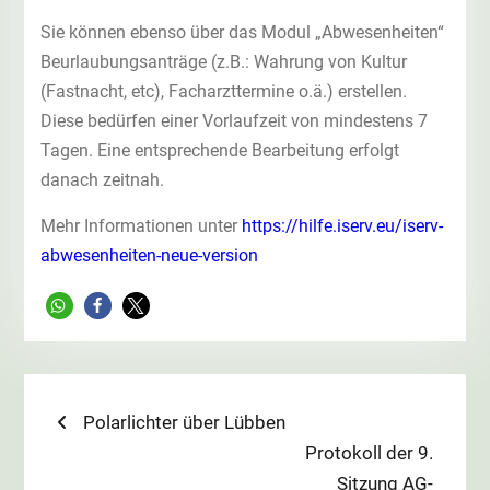
Sie können ebenso über das Modul „Abwesenheiten“
Beurlaubungsanträge (z.B.: Wahrung von Kultur
(Fastnacht, etc), Facharzttermine o.ä.) erstellen.
Diese bedürfen einer Vorlaufzeit von mindestens 7
Tagen. Eine entsprechende Bearbeitung erfolgt
danach zeitnah.
Mehr Informationen unter
https://hilfe.iserv.eu/iserv-
abwesenheiten-neue-version
Beitragsnavigation
Previous
Polarlichter über Lübben
post:
Next
Protokoll der 9.
post:
Sitzung AG-