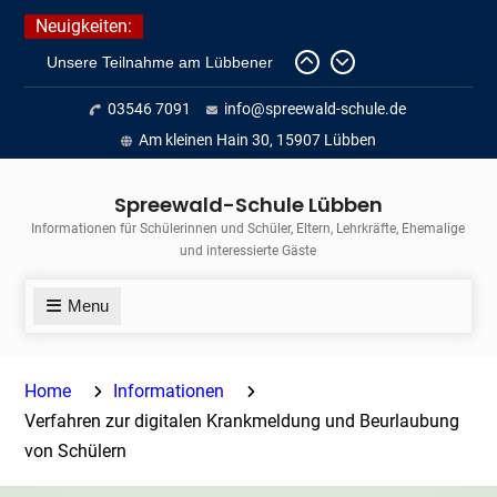
Skip
Neuigkeiten:
to
Unsere Teilnahme am Lübbener
content
Insellauf 2026
03546 7091
info@spreewald-schule.de
Fortführung des verkürzten
Unterrichts aufgrund der hohen
Am kleinen Hain 30, 15907 Lübben
Temperaturen (22.06. bis
voraussichtlich zum 26.06.2026)
Spreewald-Schule Lübben
Journalismus hautnah
Informationen für Schülerinnen und Schüler, Eltern, Lehrkräfte, Ehemalige
und interessierte Gäste
Menu
Home
Informationen
Verfahren zur digitalen Krankmeldung und Beurlaubung
von Schülern