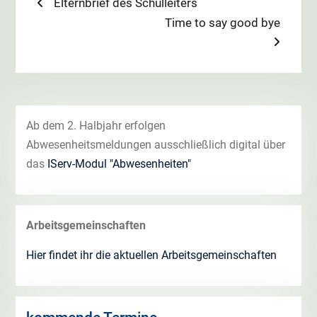
Beitragsnavigation
Previous
Elternbrief des Schulleiters
post:
Next
Time to say good bye
post:
Ab dem 2. Halbjahr erfolgen
Abwesenheitsmeldungen ausschließlich digital über
das
IServ-Modul "Abwesenheiten"
Arbeitsgemeinschaften
Hier findet ihr die aktuellen Arbeitsgemeinschaften