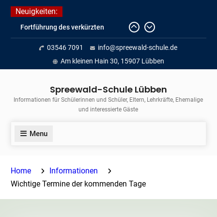
Skip
Neuigkeiten:
to
Fortführung des verkürzten
content
Unterrichts aufgrund der hohen
03546 7091
info@spreewald-schule.de
Temperaturen (22.06. bis
voraussichtlich zum 26.06.2026)
Am kleinen Hain 30, 15907 Lübben
Journalismus hautnah
Unsere Teilnahme am Lübbener
Spreewald-Schule Lübben
Insellauf 2026
Informationen für Schülerinnen und Schüler, Eltern, Lehrkräfte, Ehemalige
und interessierte Gäste
Menu
Home
Informationen
Wichtige Termine der kommenden Tage