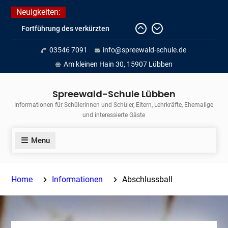
Skip
Neuigkeiten:
to
Fortführung des verkürzten
content
Unterrichts aufgrund der hohen
03546 7091
info@spreewald-schule.de
Temperaturen (22.06. bis
voraussichtlich zum 26.06.2026)
Am kleinen Hain 30, 15907 Lübben
Journalismus hautnah
Unsere Teilnahme am Lübbener
Spreewald-Schule Lübben
Insellauf 2026
Informationen für Schülerinnen und Schüler, Eltern, Lehrkräfte, Ehemalige
und interessierte Gäste
Menu
Home
Informationen
Abschlussball