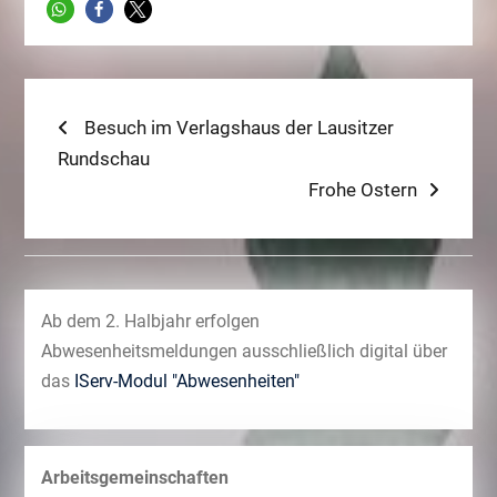
Beitragsnavigation
Previous
Besuch im Verlagshaus der Lausitzer
post:
Rundschau
Next
Frohe Ostern
post:
Ab dem 2. Halbjahr erfolgen
Abwesenheitsmeldungen ausschließlich digital über
das
IServ-Modul "Abwesenheiten"
Arbeitsgemeinschaften