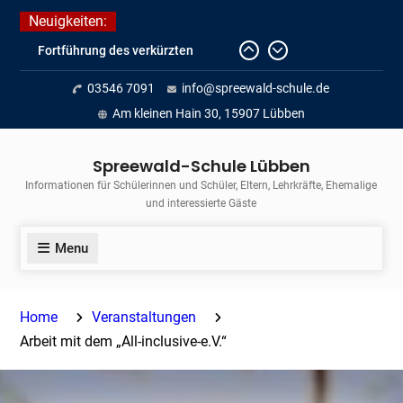
Skip
Neuigkeiten:
to
Fortführung des verkürzten
content
Unterrichts aufgrund der hohen
03546 7091
info@spreewald-schule.de
Temperaturen (22.06. bis
voraussichtlich zum 26.06.2026)
Am kleinen Hain 30, 15907 Lübben
Journalismus hautnah
Unsere Teilnahme am Lübbener
Spreewald-Schule Lübben
Insellauf 2026
Informationen für Schülerinnen und Schüler, Eltern, Lehrkräfte, Ehemalige
und interessierte Gäste
Menu
Home
Veranstaltungen
Arbeit mit dem „All-inclusive-e.V.“