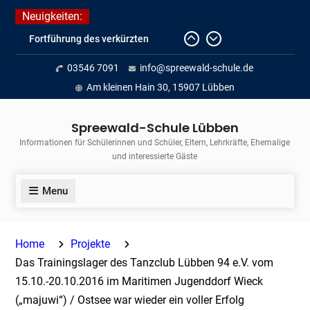
Skip
Neuigkeiten:
to
Fortführung des verkürzten
content
Unterrichts aufgrund der hohen
03546 7091
info@spreewald-schule.de
Temperaturen (22.06. bis
voraussichtlich zum 26.06.2026)
Am kleinen Hain 30, 15907 Lübben
Journalismus hautnah
Unsere Teilnahme am Lübbener
Spreewald-Schule Lübben
Insellauf 2026
Informationen für Schülerinnen und Schüler, Eltern, Lehrkräfte, Ehemalige
und interessierte Gäste
Menu
Home
Projekte
Das Trainingslager des Tanzclub Lübben 94 e.V. vom
15.10.-20.10.2016 im Maritimen Jugenddorf Wieck
(„majuwi“) / Ostsee war wieder ein voller Erfolg