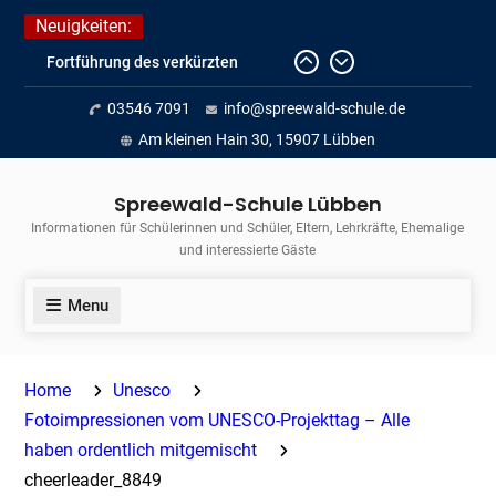
Skip
Neuigkeiten:
to
Fortführung des verkürzten
content
Unterrichts aufgrund der hohen
03546 7091
info@spreewald-schule.de
Temperaturen (22.06. bis
voraussichtlich zum 26.06.2026)
Am kleinen Hain 30, 15907 Lübben
Journalismus hautnah
Unsere Teilnahme am Lübbener
Spreewald-Schule Lübben
Insellauf 2026
Informationen für Schülerinnen und Schüler, Eltern, Lehrkräfte, Ehemalige
und interessierte Gäste
Menu
Home
Unesco
Fotoimpressionen vom UNESCO-Projekttag – Alle
haben ordentlich mitgemischt
cheerleader_8849