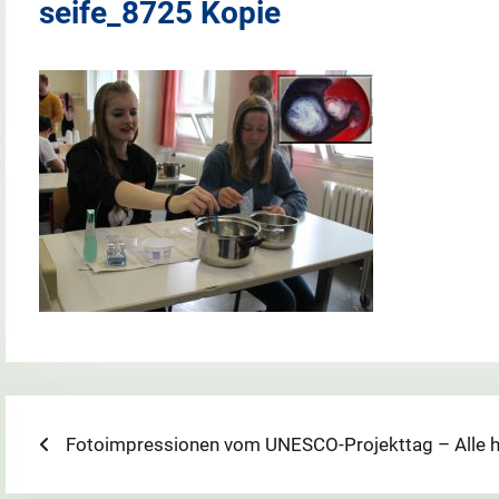
seife_8725 Kopie
Beitragsnavigation
Previous
Fotoimpressionen vom UNESCO-Projekttag – Alle h
post: