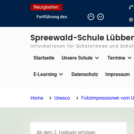
Skip
Neuigkeiten:
to
Fortführung des
content
verkürzten Unterrichts
aufgrund der hohen
Spreewald-Schule Lübbe
Temperaturen (22.06. bis
voraussichtlich zum
Informationen für Schülerinnen und Schüle
26.06.2026)
Startseite
Unsere Schule
Termine
Journalismus hautnah
Unsere Teilnahme am
Lübbener Insellauf 2026
E-Learning
Datenschutz
Impressum
Home
Unesco
Fotoimpressionen vom UN
Ab dem 2. Halbjahr erfolgen