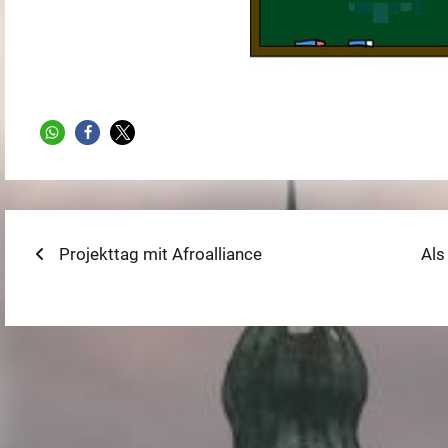
Beitragsnavigation
Previous
Nex
Projekttag mit Afroalliance
Als
post:
post