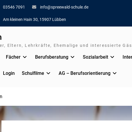
03546 7091
info@spreewald-schule.de
Am kleinen Hain 30, 15907 Lübben
n
r, Eltern, Lehrkräfte, Ehemalige und interessierte Gäs
Fächer
Berufsberatung
Sozialarbeit
Inte
Login
Schulfilme
AG – Berufsorientierung
n